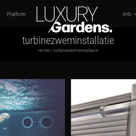
Platform
Info
turbinezweminstallatie
Home
»
turbinezweminstallatie