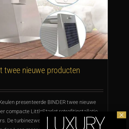
rt twee nieuwe producten
 Keulen presenteerde BINDER twee nieuwe
r compacte LittleStarlet retrofitinstallatie
rs. De turbinezweminstallatie is nog