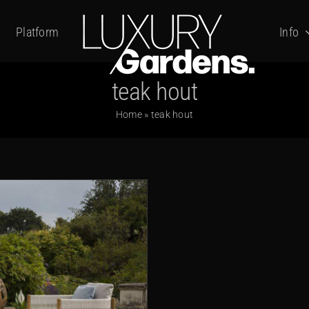
Platform
Info
teak hout
Home
»
teak hout