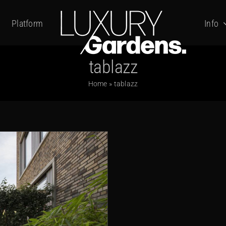
Platform
Info
tablazz
Home
»
tablazz