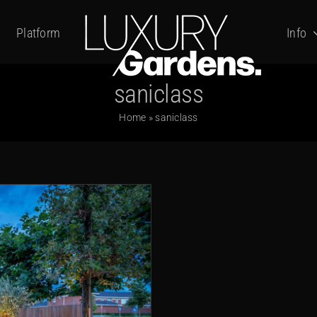
Platform
Info
saniclass
Home
»
saniclass