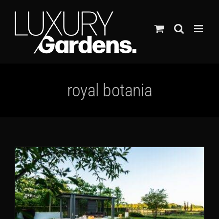
Ga
naar
inhoud
royal botania