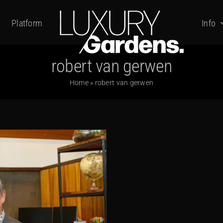
Platform
Info
robert van gerwen
Home
»
robert van gerwen