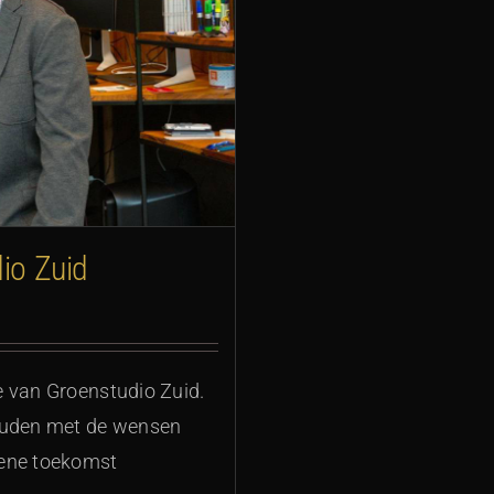
io Zuid
e van Groenstudio Zuid.
houden met de wensen
oene toekomst