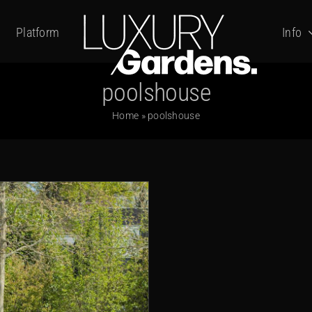
Platform
Info
poolshouse
Home
»
poolshouse