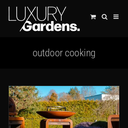
Ga
naar
inhoud
outdoor cooking