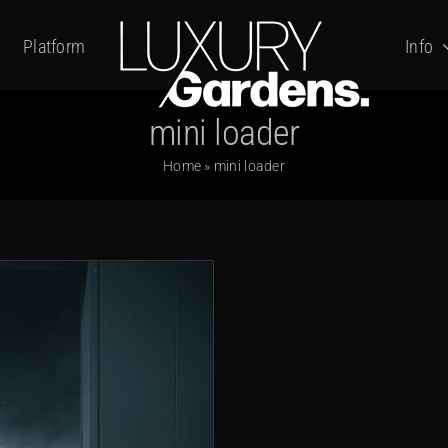
Platform
Info
mini loader
Home
»
mini loader