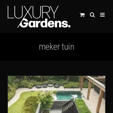
Ga
naar
inhoud
meker tuin