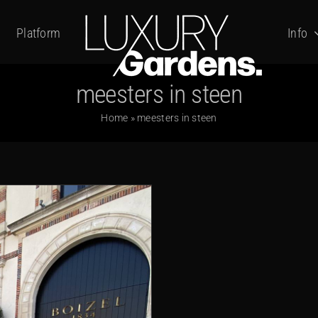
Platform
Info
meesters in steen
Home
»
meesters in steen