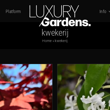
Platform
Info
kwekerij
Home
»
kwekerij