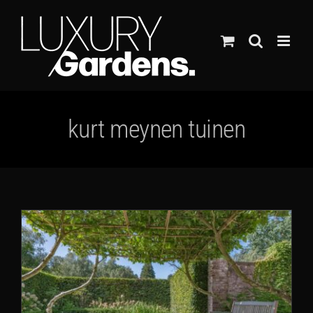
Ga
naar
inhoud
kurt meynen tuinen