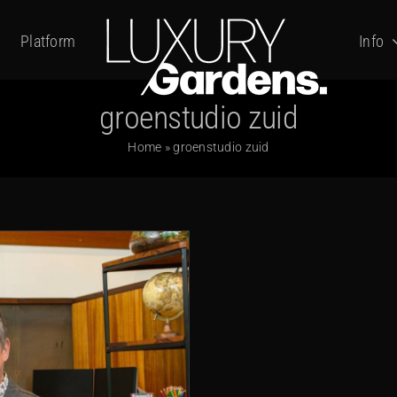
Platform
Info
groenstudio zuid
Home
»
groenstudio zuid