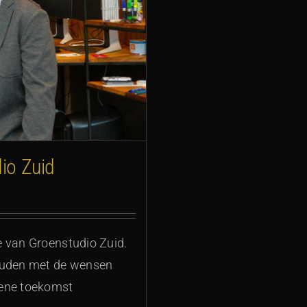
io Zuid
e van Groenstudio Zuid.
houden met de wensen
oene toekomst