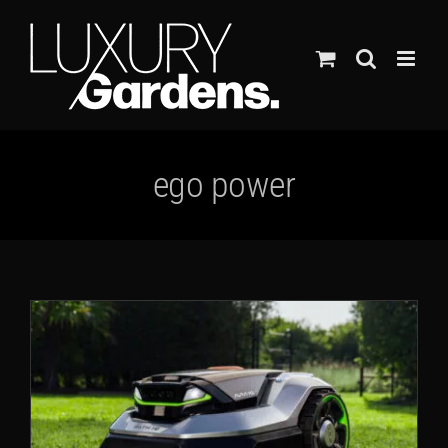
Ga
naar
inhoud
ego power