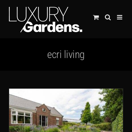
Ga
naar
inhoud
ecri living