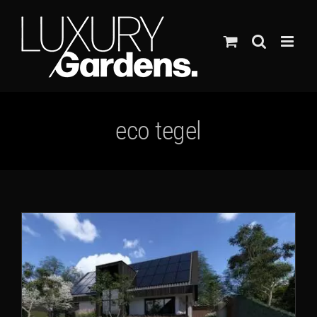
Ga
naar
inhoud
eco tegel