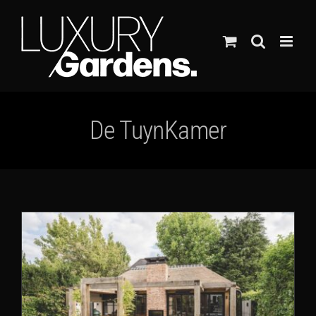
Ga
naar
inhoud
De TuynKamer