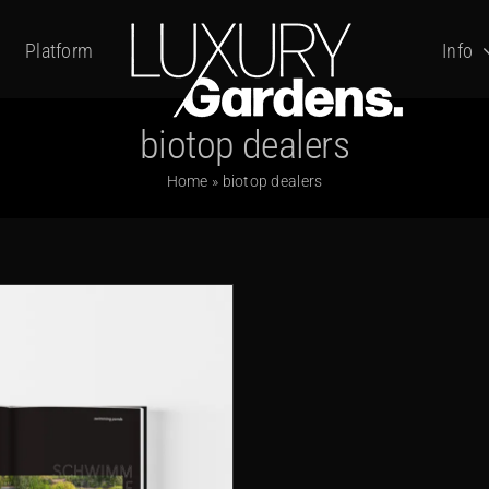
Platform
Info
biotop dealers
Home
»
biotop dealers