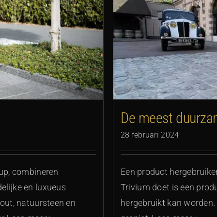
 kassei
De meest duurza
28 februari 2024
-up, combineren
Een product hergebruike
elijke en luxueus
Trivium doet is een pro
hout, natuursteen en
hergebruikt kan worden.