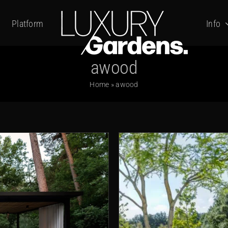
Platform
Info
awood
Home
»
awood