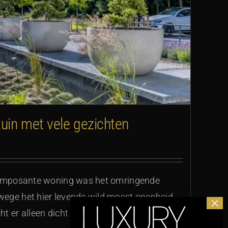
tuin met vele gezichten
e imposante woning was het omringende
ege het hier levende wild moest openheid
t er alleen dicht bij de woning avondlicht