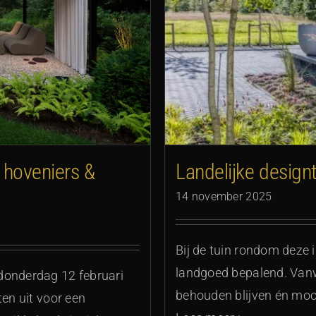
vele gezichten
Landelijke design
 hoveniers &
14 november 2025
Bij de tuin rondom dez
landgoed bepalend. Vanw
donderdag 12 februari
behouden blijven én moch
ten uit voor een