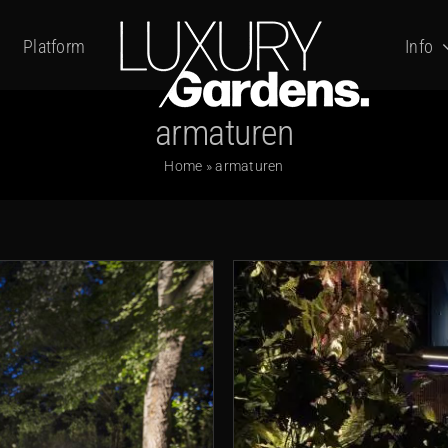
Platform
Info
armaturen
Home
»
armaturen