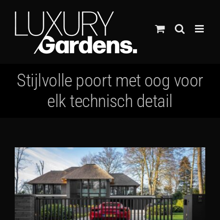
Ga
naar
inhoud
Stijlvolle poort met oog voor
elk technisch detail
Bekijk
grotere
afbeelding