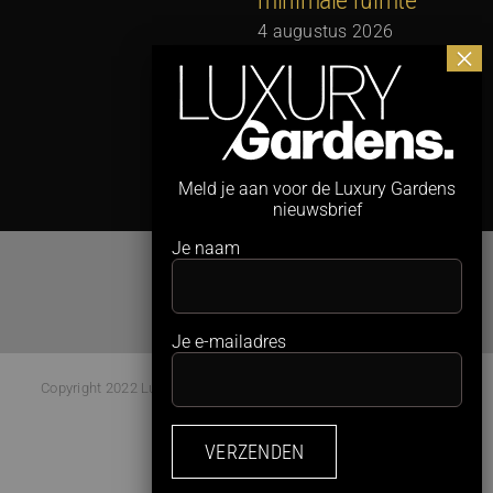
minimale ruimte
G
N
4 augustus 2026
3
Meld je aan voor de Luxury Gardens
nieuwsbrief
Je naam
Je e-mailadres
Copyright 2022 Luxury Gardens Magazine | All Rights Reserved |
Webdesign:
Studio Kaboem!
Facebook
Instagram