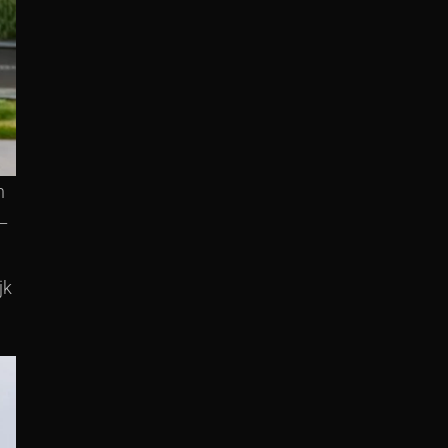
n
 –
jk