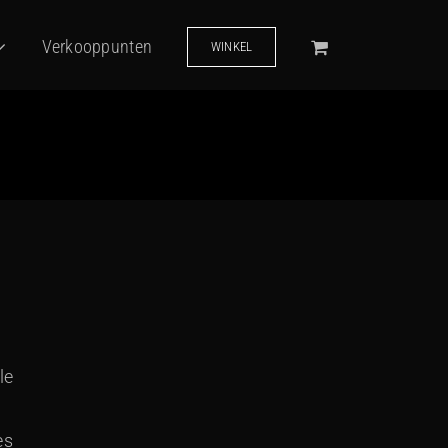
Verkooppunten
WINKEL
le
es