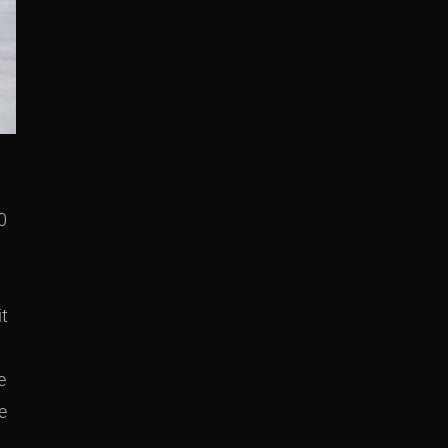
0
it
e
e