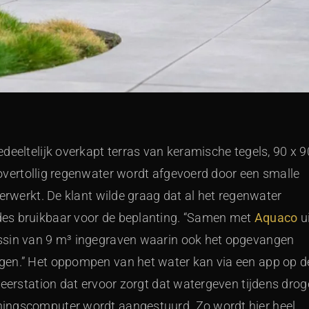
deeltelijk overkapt terras van keramische tegels, 90 x 9
overtollig regenwater wordt afgevoerd door een smalle
verwerkt. De klant wilde graag dat al het regenwater
des bruikbaar voor de beplanting. “Samen met
Aquaco
u
ssin van 9 m³ ingegraven waarin ook het opgevangen
gen.” Het oppompen van het water kan via een app op d
weerstation dat ervoor zorgt dat watergeven tijdens drog
ningscomputer wordt aangestuurd. Zo wordt hier heel