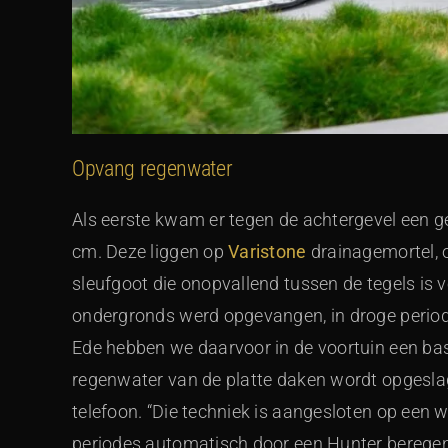
Opvang regenwater
Als eerste kwam er tegen de achtergevel een ge
cm. Deze liggen op
Varistone
drainagemortel, 
sleufgoot die onopvallend tussen de tegels is 
ondergronds werd opgevangen, in droge perio
Ede hebben we daarvoor in de voortuin een ba
regenwater van de platte daken wordt opgesla
telefoon. “Die techniek is aangesloten op een 
periodes automatisch door een Hunter berege