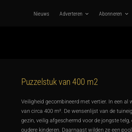
Ga
Nieuws
Adverteren
Abonneren
naar
inhoud
Puzzelstuk van 400 m2
Veiligheid gecombineerd met vertier. In een al w
van circa 400 m². De wensenlijst van de tuine
gezin, veilig afgeschermd voor de jongste telg,
oudere kinderen. Daarnaast wilden ze een poo