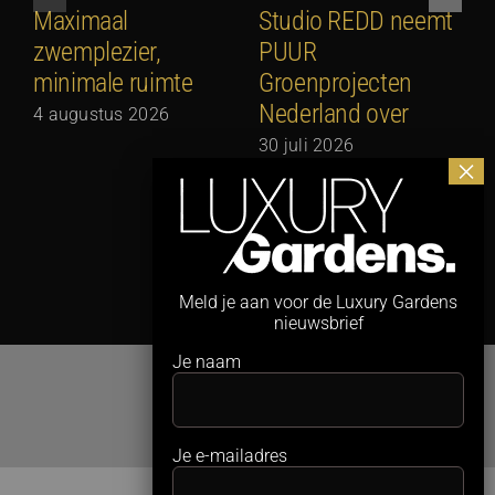
Maximaal
Studio REDD neemt
E
zwemplezier,
PUUR
2
minimale ruimte
Groenprojecten
2
Nederland over
4 augustus 2026
30 juli 2026
Meld je aan voor de Luxury Gardens
nieuwsbrief
Je naam
Je e-mailadres