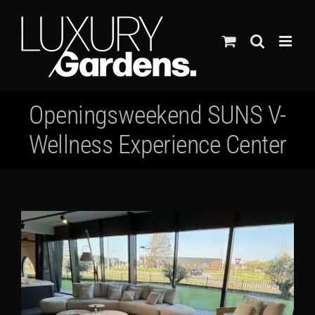
Ga
naar
inhoud
Openingsweekend SUNS V-
Wellness Experience Center
Bekijk
grotere
afbeelding