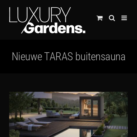
Ga
naar
inhoud
Nieuwe TARAS buitensauna
Bekijk
grotere
afbeelding