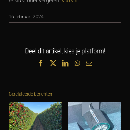
reislust doet vergeten.
klafs.nl
16 februari 2024
Deel dit artikel, kies je platform!
Facebook
X
LinkedIn
WhatsApp
E-
mail
Gerelateerde berichten