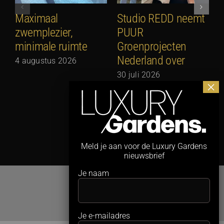
Maximaal
Studio REDD neemt
E
zwemplezier,
PUUR
2
minimale ruimte
Groenprojecten
2
Nederland over
4 augustus 2026
30 juli 2026
Meld je aan voor de Luxury Gardens
nieuwsbrief
Je naam
Je e-mailadres