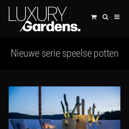
Ga
naar
inhoud
Nieuwe serie speelse potten
Bekijk
grotere
afbeelding