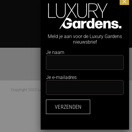
3
Meld je aan voor de Luxury Gardens
nieuwsbrief
Je naam
Je e-mailadres
Copyright 2022 Luxury Gardens Magazine | All Rights Reserved |
Webdesign:
Studio Kaboem!
Facebook
Instagram