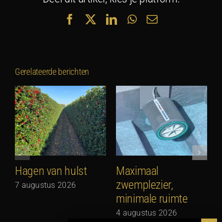
Facebook
X
LinkedIn
WhatsApp
E-
mail
Gerelateerde berichten
Hagen van hulst
Maximaal
zwemplezier,
7 augustus 2026
minimale ruimte
G
N
4 augustus 2026