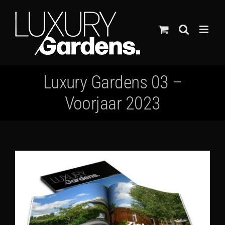
Ga
naar
inhoud
Luxury Gardens 03 –
Voorjaar 2023
Bekijk
grotere
afbeelding