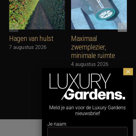
Hagen van hulst
Maximaal
zwemplezier,
7 augustus 2026
minimale ruimte
G
N
4 augustus 2026
3
Meld je aan voor de Luxury Gardens
nieuwsbrief
Je naam