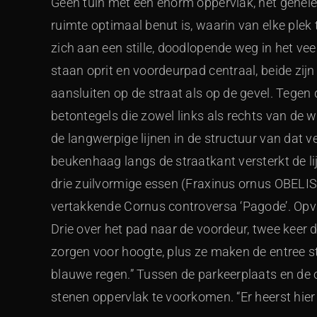
Geen tuin met een enorm oppervlak, het gehele
ruimte optimaal benut is, waarin van elke plek 
zich aan een stille, doodlopende weg in het v
staan oprit en voordeurpad centraal, beide zij
aansluiten op de straat als op de gevel. Tegen di
betontegels die zowel links als rechts van de 
de langwerpige lijnen in de structuur van dat
beukenhaag langs de straatkant versterkt de li
drie zuilvormige essen (Fraxinus ornus OBELISK
vertakkende Cornus controversa ‘Pagode’. Opva
Drie over het pad naar de voordeur, twee keer dr
zorgen voor hoogte, plus ze maken de entree st
blauwe regen.” Tussen de parkeerplaats en de o
stenen oppervlak te voorkomen. “Er heerst hie