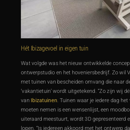
Hét Ibizagevoel in eigen tuin
Wat volgde was het nieuw ontwikkelde conce
ontwerpstudio en het hoveniersbedrijf. Zo wi
met tuinen van bescheiden omvang die naar d
‘vakantietuin’ wordt uitgetekend. “Zo zijn wij d
van
Ibizatuinen
. Tuinen waar je iedere dag he
moeten nemen is een wensenlijst, een moodboar
uiteraard meestuurt, wordt 3D gepresenteerd en
lopen. “Is iedereen akkoord met het ontwerp da