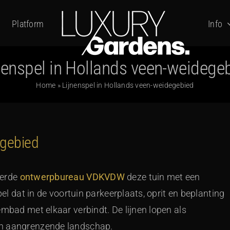
Platform
Info
nenspel in Hollands veen-weidege
Home
»
Lijnenspel in Hollands veen-weidegebied
egebied
ëerde
ontwerpbureau VDKVDW
deze tuin met een
pel dat in de voortuin parkeerplaats, oprit en beplanting
embad met elkaar verbindt. De lijnen lopen als
en aangrenzende landschap.