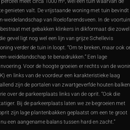
 perceel meet circa 1000 m², wel een tuin waarvan de
te genieten valt. De vrijstaande woning met tuin bevindt
een-weidelandschap van Roelofarendsveen. In de voortui
n bestraat met gebakken klinkers in dikformaat die zowel
e gevel ligt nog wel een lijn van grijze Schellevis
woning verder de tuin in loopt. “Om te breken, maar ook 
 veen-weidelandschap te benadrukken.” Een lage
jnvoering. Voor de hoogte groeien er rechts van de woni
) en links van de voordeur een karakteristieke laag
llend zijn de portalen van zwartgeverfde houten balken
ie over de parkeerplaats links van de oprit. “Ook die
atiger. Bij de parkeerplaats laten we ze begroeien met
prit zijn lage plantenbakken geplaatst om een te groot
r nu een aangename balans tussen hard en zacht.”