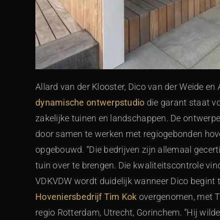
Allard van der Klooster, Dico van der Weide e
dynamische ontwerpstudio
die garant staat vo
zakelijke tuinen en landschappen. De ontwerper
door samen te werken met regiogebonden hoveni
opgebouwd. “Die bedrijven zijn allemaal gecert
tuin over te brengen. Die kwaliteitscontrole vi
VDKVDW wordt duidelijk wanneer Dico begint te 
Hoveniersbedrijf Tim Kok
overgenomen, met Ti
regio Rotterdam, Utrecht, Gorinchem. “Hij wild