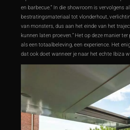
en barbecue.” In die showroom is vervolgens a
bestratingsmateriaal tot vlonderhout, verlichti
van monsters, dus aan het einde van het traject
kunnen laten proeven.” Het op deze manier ter
als een totaalbeleving, een experience. Het enig
dat ook doet wanneer je naar het echte Ibiza wi