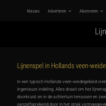
Ga
Nieuws
Adverteren
Abonneren
naar
inhoud
Lij
Lijnenspel in Hollands veen-weid
In een typisch Hollands veen-weidegebied cre
ingenieuze indeling. Alles draait om het lijnens
doorkruist en in de achtertuin terrassen en zw
vanzelfsprekend door in het strak vormgegev