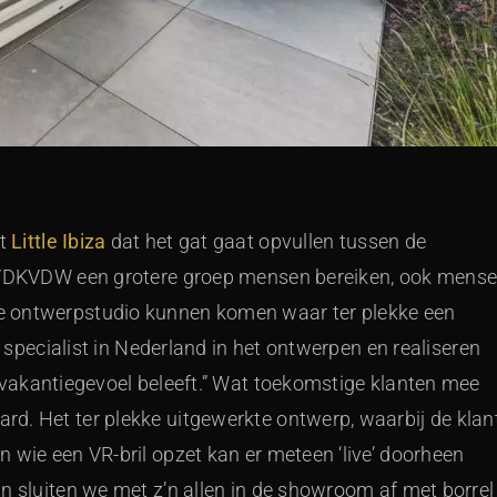
pt
Little Ibiza
dat het gat gaat opvullen tussen de
l VDKVDW een grotere groep mensen bereiken, ook mens
e ontwerpstudio kunnen komen waar ter plekke een
é specialist in Nederland in het ontwerpen en realiseren
t vakantiegevoel beleeft.” Wat toekomstige klanten mee
d. Het ter plekke uitgewerkte ontwerp, waarbij de klan
 wie een VR-bril opzet kan er meteen ‘live’ doorheen
n sluiten we met z’n allen in de showroom af met borrel