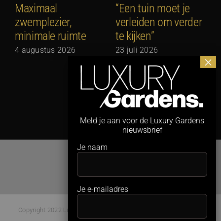
Maximaal
“Een tuin moet je
S
zwemplezier,
verleiden om verder
c
minimale ruimte
te kijken”
d
S
4 augustus 2026
23 juli 2026
a
1
Meld je aan voor de Luxury Gardens
nieuwsbrief
Je naam
Je e-mailadres
Copyright 2022 Luxury Gardens Magazine | All Rights Reserved |