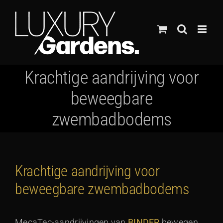
Ga
naar
inhoud
Krachtige aandrijving voor
beweegbare
zwembadbodems
Krachtige aandrijving voor
beweegbare zwembadbodems
MecaTec-aandrijvingen van
BINDER
bewegen