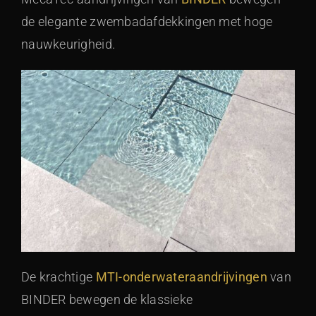
de elegante zwembadafdekkingen met hoge
nauwkeurigheid.
De krachtige
MTI-onderwateraandrijvingen
van
BINDER bewegen de klassieke