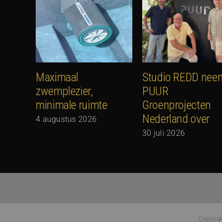
Maximaal
Studio REDD nee
zwemplezier,
PUUR
minimale ruimte
Groenprojecten
Nederland over
4 augustus 2026
30 juli 2026
Copyrig