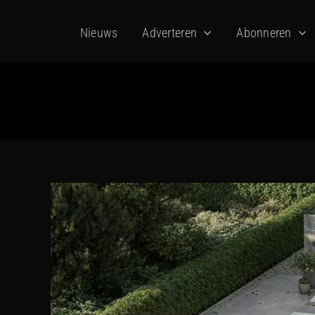
Ga
Nieuws
Adverteren
Abonneren
naar
inhoud
Bekijk
grotere
afbeelding