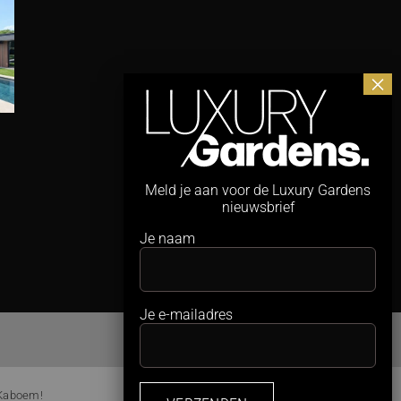
Maximaal
Studio REDD neemt
zwemplezier,
PUUR
minimale ruimte
Groenprojecten
Meld je aan voor de Luxury Gardens
nieuwsbrief
Nederland over
4 augustus 2026
Je naam
30 juli 2026
Je e-mailadres
 Kaboem!