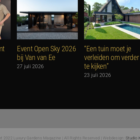
mt
Event Open Sky 2026
“Een tuin moet je
bij Van van Ee
verleiden om verder
te kijken”
27 juli 2026
23 juli 2026
ht 2022 Luxury Gardens Magazine | All Rights Reserved | Webdesign:
Studio