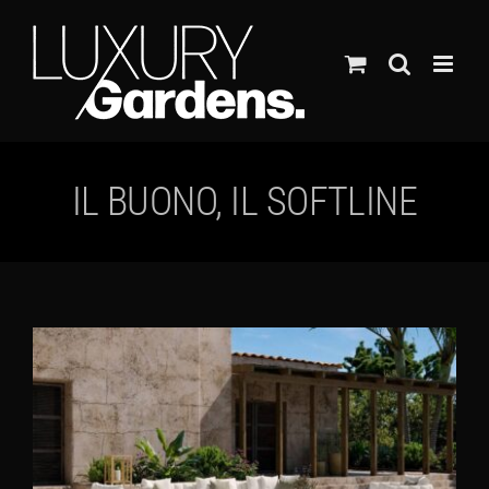
Ga
naar
inhoud
IL BUONO, IL SOFTLINE
Bekijk
grotere
afbeelding