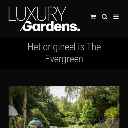
Ga
naar
inhoud
Het origineel is The
Evergreen
Bekijk
grotere
afbeelding