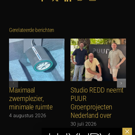
mail
Gerelateerde berichten
Maximaal
Studio REDD neemt
E
zwemplezier,
PUUR
2
minimale ruimte
Groenprojecten
2
Nederland over
4 augustus 2026
30 juli 2026