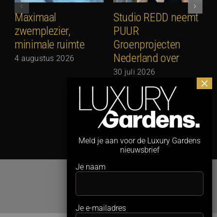
Maximaal
Studio REDD neemt
E
zwemplezier,
PUUR
2
minimale ruimte
Groenprojecten
2
Nederland over
4 augustus 2026
30 juli 2026
Meld je aan voor de Luxury Gardens
nieuwsbrief
Je naam
Je e-mailadres