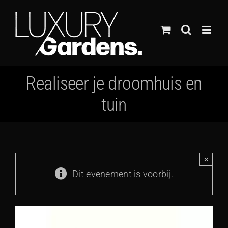
Ga
naar
inhoud
Realiseer je droomhuis en
tuin
×
Dit evenement is voorbij.