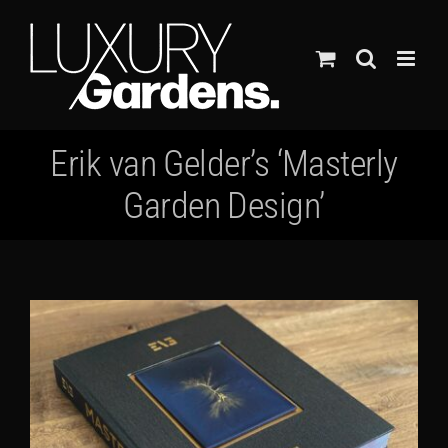
Ga
naar
inhoud
Erik van Gelder’s ‘Masterly
Garden Design’
Bekijk
grotere
afbeelding