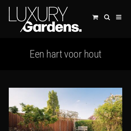
Ga
naar
inhoud
Een hart voor hout
Bekijk
grotere
afbeelding