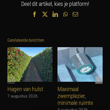
Deel dit artikel, kies je platform!
Facebook
X
LinkedIn
WhatsApp
E-
mail
Gerelateerde berichten
Hagen van hulst
Maximaal
zwemplezier,
7 augustus 2026
minimale ruimte
G
N
4 augustus 2026