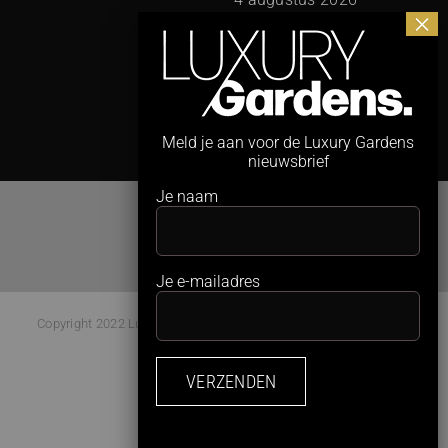
3
Meld je aan voor de Luxury Gardens
nieuwsbrief
Je naam
Je e-mailadres
Copyright 2022 Luxury Gardens Magazine | All Rights Reserved |
Webdesign:
Studio Kaboem!
Facebook
Instagram