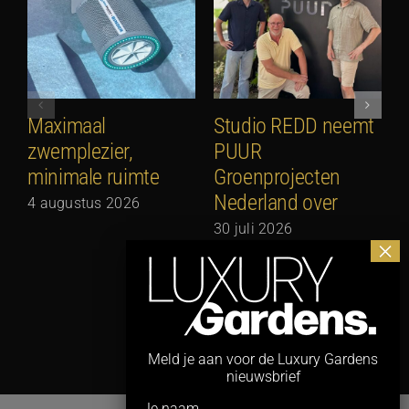
Maximaal
Studio REDD neemt
E
zwemplezier,
PUUR
2
minimale ruimte
Groenprojecten
2
Nederland over
4 augustus 2026
30 juli 2026
Meld je aan voor de Luxury Gardens
nieuwsbrief
Je naam