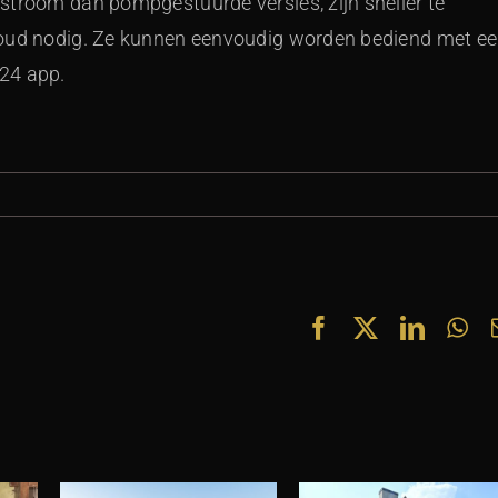
stroom dan pompgestuurde versies, zijn sneller te
houd nodig. Ze kunnen eenvoudig worden bediend met e
24 app.
Facebook
X
Linked
Wh