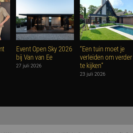
mt
Event Open Sky 2026
“Een tuin moet je
bij Van van Ee
verleiden om verder
te kijken”
27 juli 2026
23 juli 2026