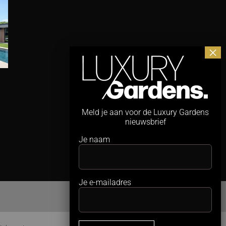
Maximaal
Studio REDD neemt
zwemplezier,
PUUR
minimale ruimte
Groenprojecten
Meld je aan voor de Luxury Gardens
nieuwsbrief
Nederland over
4 augustus 2026
Je naam
30 juli 2026
Je e-mailadres