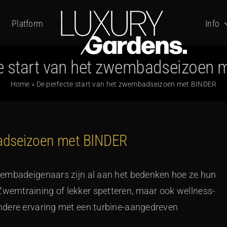
Platform
Info
e start van het zwembadseizoen
Home
»
De perfecte start van het zwembadseizoen met BINDER
badseizoen met BINDER
wembadeigenaars zijn al aan het bedenken hoe ze hun
emtraining of lekker spetteren, maar ook wellness-
ndere ervaring met een turbine-aangedreven