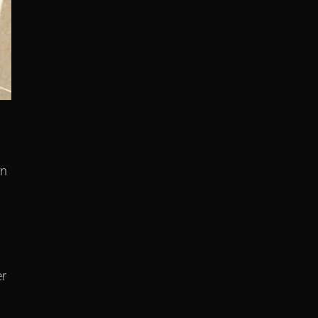
f
en
er