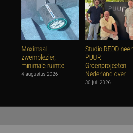
Maximaal
Studio REDD nee
zwemplezier,
PUUR
minimale ruimte
Groenprojecten
Nederland over
4 augustus 2026
30 juli 2026