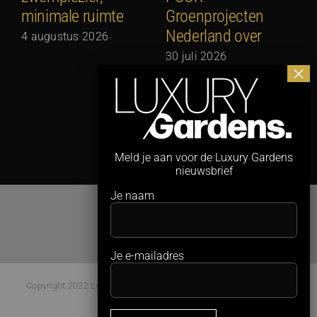
minimale ruimte
Groenprojecten
2
Nederland over
4 augustus 2026
30 juli 2026
Meld je aan voor de Luxury Gardens
nieuwsbrief
Je naam
Je e-mailadres
Copyright 2022 Luxury Gardens Magazine | All Rights Reserved |
Webdesign:
Studio Kaboem!