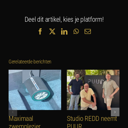
Deel dit artikel, kies je platform!
Facebook
X
LinkedIn
WhatsApp
E-
mail
Gerelateerde berichten
Maximaal
Studio REDD neemt
E
zwemplezier,
PUUR
2