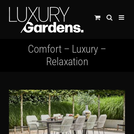
Ga
naar
inhoud
Comfort – Luxury –
Relaxation
Bekijk
grotere
afbeelding