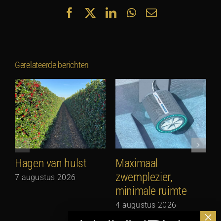
Facebook
X
LinkedIn
WhatsApp
E-
mail
Gerelateerde berichten
Hagen van hulst
Maximaal
zwemplezier,
7 augustus 2026
minimale ruimte
G
N
4 augustus 2026
3