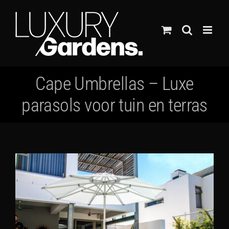
Ga
naar
inhoud
Cape Umbrellas – Luxe
parasols voor tuin en terras
Bekijk
grotere
afbeelding